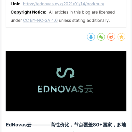
Link:
https://ednovas.xyz/2021/01/14/porkbun/
Copyright Notice:
All articles in this blog are licensed
under
CC BY-NC-SA 4.0
unless stating additionally.
EdNovas云————高性价比，节点覆盖80+国家，多地