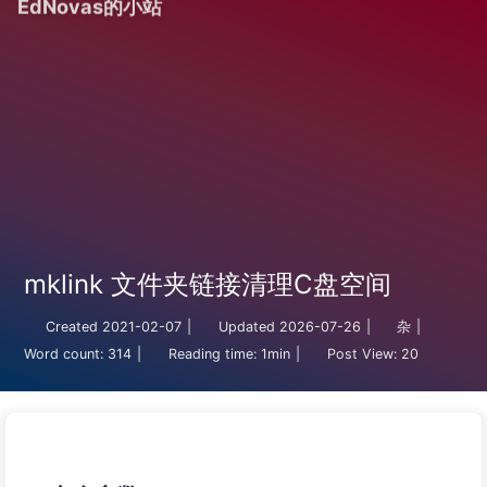
EdNovas的小站
mklink 文件夹链接清理C盘空间
Created
2021-02-07
|
Updated
2026-07-26
|
杂
|
Word count:
314
|
Reading time:
1min
|
Post View:
20