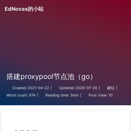
EdNovas的小站
搭建proxypool节点池（go）
Created
2021-04-22
|
Updated
2026-07-26
|
建站
|
Word count:
974
|
Reading time:
3min
|
Post View:
10