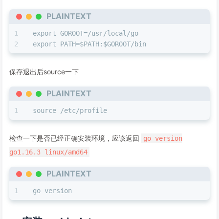
PLAINTEXT
export GOROOT=/usr/local/go
export PATH=$PATH:$GOROOT/bin
保存退出后source一下
PLAINTEXT
source /etc/profile
检查一下是否已经正确安装环境，应该返回
go version
go1.16.3 linux/amd64
PLAINTEXT
go version