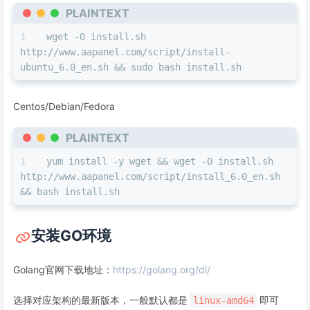
PLAINTEXT
wget -O install.sh 
http://www.aapanel.com/script/install-
ubuntu_6.0_en.sh && sudo bash install.sh
Centos/Debian/Fedora
PLAINTEXT
yum install -y wget && wget -O install.sh 
http://www.aapanel.com/script/install_6.0_en.sh 
&& bash install.sh
安装GO环境
Golang官网下载地址：
https://golang.org/dl/
选择对应架构的最新版本，一般默认都是
即可
linux-amd64