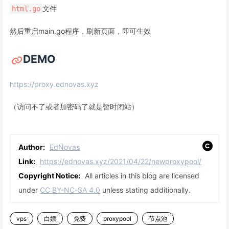
文件
html.go
然后重启main.go程序，刷新页面，即可生效
DEMO
https://proxy.ednovas.xyz
（访问不了或者加密码了就是暂时闭站）
Author:
EdNovas
Link:
https://ednovas.xyz/2021/04/22/newproxypool/
Copyright Notice:
All articles in this blog are licensed
under
CC BY-NC-SA 4.0
unless stating additionally.
vps
白嫖
免费
proxypool
节点池