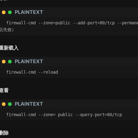
PLAINTEXT
firewall-cmd --zone=public --add-port=80/tcp --p
后失效）
重新载入
PLAINTEXT
firewall-cmd --reload
查看
PLAINTEXT
firewall-cmd --zone= public --query-port=80/tcp
删除