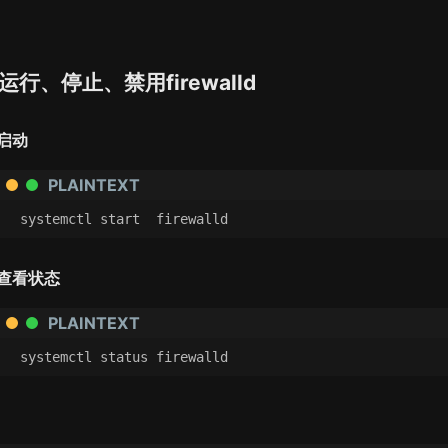
运行、停止、禁用firewalld
启动
PLAINTEXT
systemctl start  firewalld
查看状态
PLAINTEXT
systemctl status firewalld 