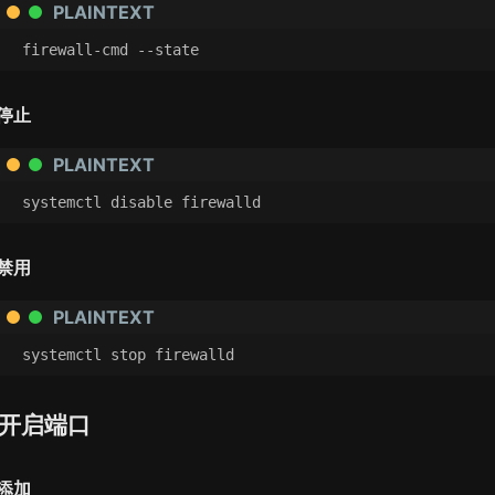
PLAINTEXT
firewall-cmd --state
停止
PLAINTEXT
systemctl disable firewalld
禁用
PLAINTEXT
systemctl stop firewalld
开启端口
添加