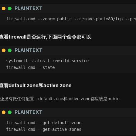
PLAINTEXT
firewall-cmd --zone= public --remove-port=80/tcp --pe
查看firewall是否运行,下面两个命令都可以
PLAINTEXT
systemctl status firewalld.service
firewall-cmd --state
查看default zone和active zone
没有做任何配置，default zone和active zone都应该是public
PLAINTEXT
firewall-cmd --get-default-zone
firewall-cmd --get-active-zones