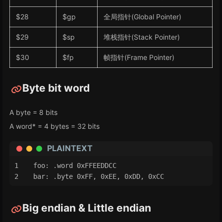
$28
$gp
全局指针(Global Pointer)
$29
$sp
堆栈指针(Stack Pointer)
$30
$fp
帧指针(Frame Pointer)
Byte bit word
A byte = 8 bits
A word* = 4 bytes = 32 bits
PLAINTEXT
foo: .word 0xFFEEDDCC
bar: .byte 0xFF, 0xEE, 0xDD, 0xCC
Big endian & Little endian