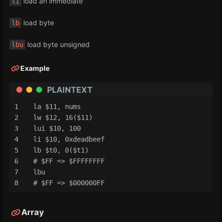
load an immediate
li
load byte
lb
load byte unsigned
lbu
Example
PLAINTEXT
la $11, nums
lw $12, 16($11)
lui $10, 100
li $10, 0xdeadbeef
lb $t0, 0($t1)
# $FF => $FFFFFFFF
lbu
# $FF => $000000FF
Array