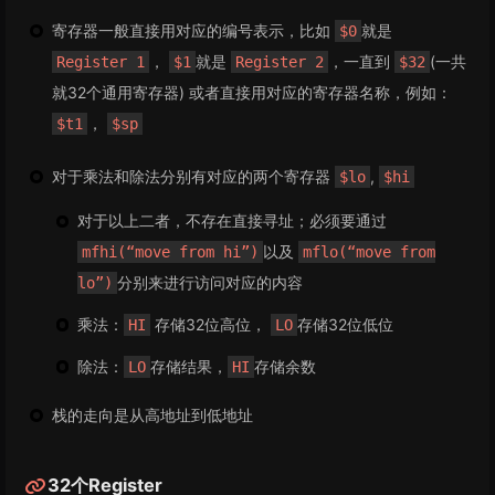
寄存器一般直接用对应的编号表示，比如
就是
$0
，
就是
，一直到
(一共
Register 1
$1
Register 2
$32
就32个通用寄存器) 或者直接用对应的寄存器名称，例如：
，
$t1
$sp
对于乘法和除法分别有对应的两个寄存器
,
$lo
$hi
对于以上二者，不存在直接寻址；必须要通过
以及
mfhi(“move from hi”)
mflo(“move from
分别来进行访问对应的内容
lo”)
乘法：
存储32位高位，
存储32位低位
HI
LO
除法：
存储结果，
存储余数
LO
HI
栈的走向是从高地址到低地址
32个Register