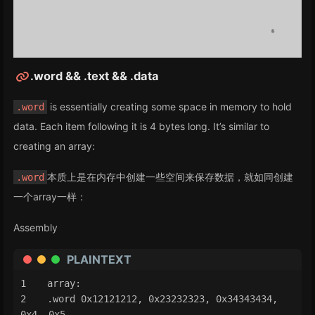
.word && .text && .data
is essentially creating some space in memory to hold
.word
data. Each item following it is 4 bytes long. It’s similar to
creating an array:
本质上是在内存中创建一些空间来保存数据，就如同创建
.word
一个array一样：
Assembly
PLAINTEXT
array:
.word 0x12121212, 0x23232323, 0x34343434, 
0x4, 0x5