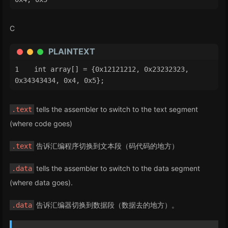
C
PLAINTEXT
int array[] = {0x12121212, 0x23232323, 
0x34343434, 0x4, 0x5};
tells the assembler to switch to the text segment
.text
(where code goes)
告诉汇编程序切换到文本段（码代码的地方）
.text
tells the assembler to switch to the data segment
.data
(where data goes).
告诉汇编器切换到数据段（数据去的地方）。
.data