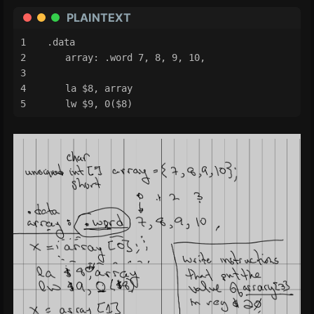
PLAINTEXT
.data
	array: .word 7, 8, 9, 10,
	la $8, array
	lw $9, 0($8)