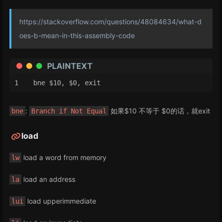
https://stackoverflow.com/questions/48084634/what-d
oes-b-mean-in-this-assembly-code
PLAINTEXT
bne $10, $0, exit
:
如果$10 不等于 $0的话，就exit
bne
Branch if Not Equal
load
load a word from memory
lw
load an address
la
load upperimmediate
lui