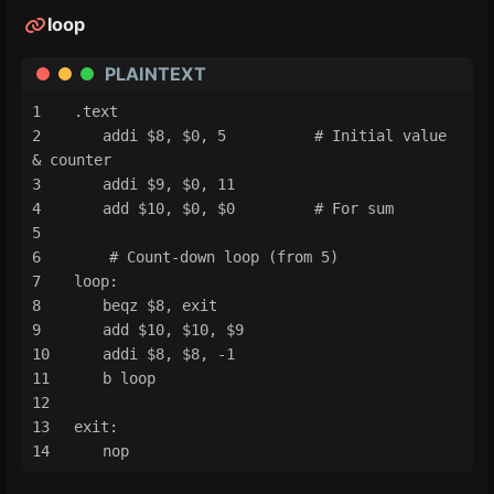
loop
PLAINTEXT
.text
	addi $8, $0, 5       	# Initial value 
& counter
	addi $9, $0, 11
	add $10, $0, $0         # For sum
    # Count-down loop (from 5)
loop:
	beqz $8, exit
	add $10, $10, $9
	addi $8, $8, -1
	b loop
exit:
	nop