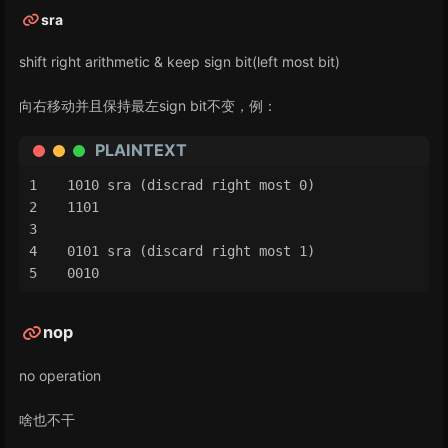
sra
shift right arithmetic & keep sign bit(left most bit)
向右移动并且保持最左sign bit不变，例：
PLAINTEXT
1010 sra (discrad right most 0)
1101 
0101 sra (discard right most 1)
0010 
nop
no operation
啥也不干