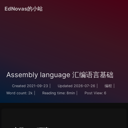
EdNovas的小站
Assembly language 汇编语言基础
Created
2021-09-23
|
Updated
2026-07-26
|
编程
|
Word count:
2k
|
Reading time:
8min
|
Post View:
6