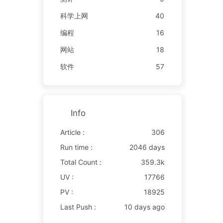
科学上网
40
编程
16
网站
18
软件
57
Info
Article :
306
Run time :
2046 days
Total Count :
359.3k
UV :
17766
PV :
18925
Last Push :
10 days ago