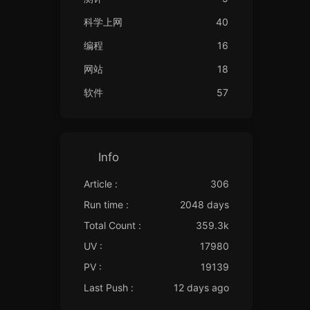
科学上网
40
编程
16
网站
18
软件
57
Info
Article :
306
Run time :
2048 days
Total Count :
359.3k
UV :
17980
PV :
19139
Last Push :
12 days ago