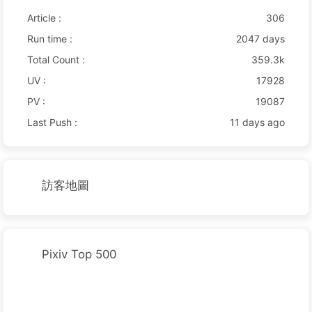
Article :
306
Run time :
2047 days
Total Count :
359.3k
UV :
17928
PV :
19087
Last Push :
11 days ago
訪客地圖
Pixiv Top 500