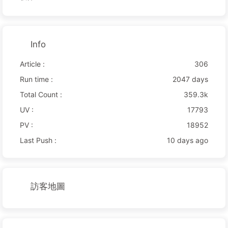
Info
Article :
306
Run time :
2047 days
Total Count :
359.3k
UV :
17793
PV :
18952
Last Push :
10 days ago
訪客地圖