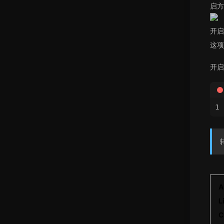
启方
开启
这项
开启
A
L
C