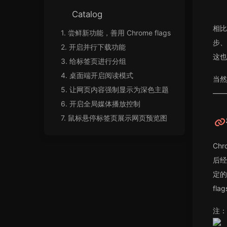
Catalog
相比
1.
尝鲜新功能，善用 Chrome flags
步、
2.
开启并行下载功能
这也
3.
给标签页进行分组
4.
桌面端开启阅读模式
当然
5.
让网页内容强制显示为深色主题
——
6.
开启全局媒体播放控制
7.
鼠标悬停标签页展示网页预览图
Ch
后经
定的
fl
注：