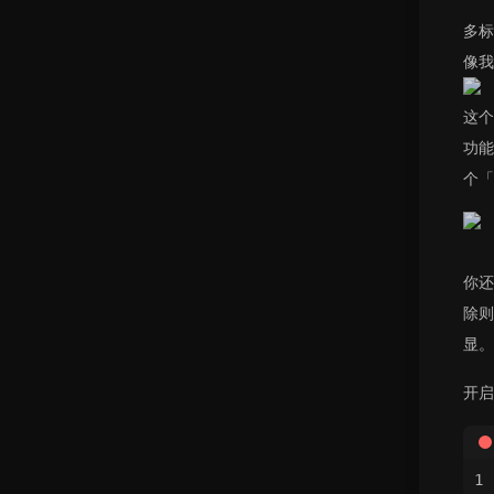
多标
像我
这个
功能
个「
你还
除则
显。
开启