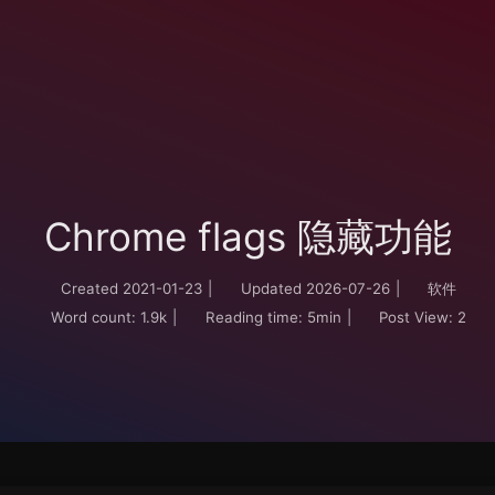
Chrome flags 隐藏功能
Created
2021-01-23
|
Updated
2026-07-26
|
软件
Word count:
1.9k
|
Reading time:
5min
|
Post View:
2