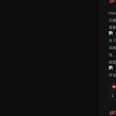
ma
主题
需要
在 
后就
色，
程度
开启