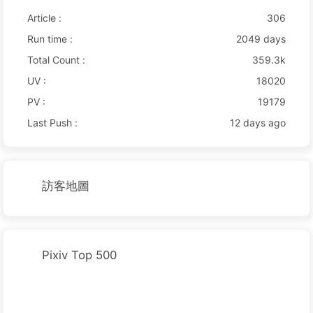
Article :
306
Run time :
2049 days
Total Count :
359.3k
UV :
18020
PV :
19179
Last Push :
12 days ago
訪客地圖
Pixiv Top 500