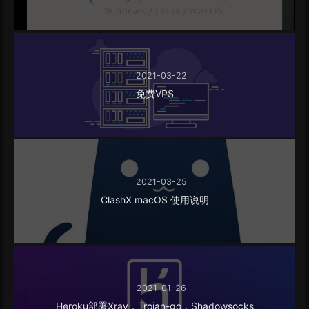
2021-03-22
免费VPS
2021-03-25
ClashX macOS 使用说明
2021-01-26
Heroku部署Xray，Trojan-go，Shadowsocks