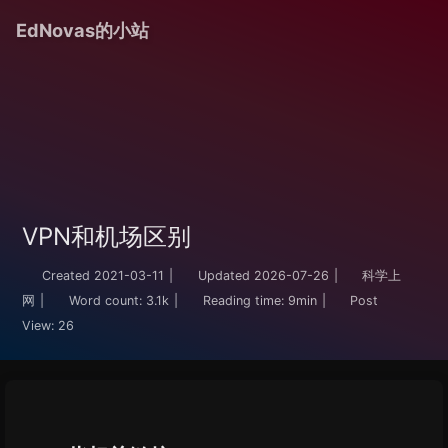
EdNovas的小站
VPN和机场区别
Created
2021-03-11
|
Updated
2026-07-26
|
科学上
网
|
Word count:
3.1k
|
Reading time:
9min
|
Post
View:
26