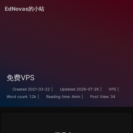
EdNovas的小站
免费VPS
Created
2021-03-22
|
Updated
2026-07-26
|
VPS
|
Word count:
1.2k
|
Reading time:
4min
|
Post View:
34