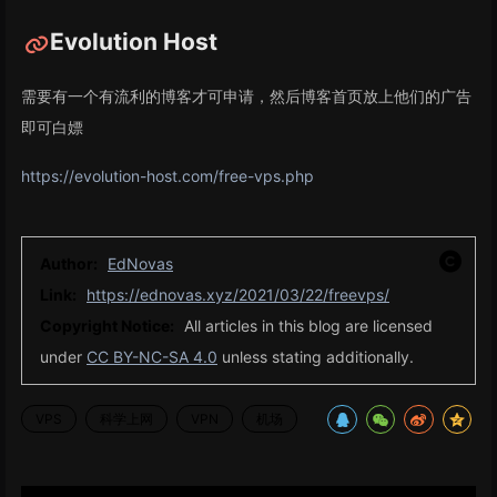
Evolution Host
需要有一个有流利的博客才可申请，然后博客首页放上他们的广告
即可白嫖
https://evolution-host.com/free-vps.php
Author:
EdNovas
Link:
https://ednovas.xyz/2021/03/22/freevps/
Copyright Notice:
All articles in this blog are licensed
under
CC BY-NC-SA 4.0
unless stating additionally.
VPS
科学上网
VPN
机场