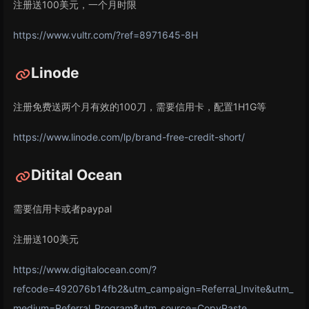
注册送100美元，一个月时限
https://www.vultr.com/?ref=8971645-8H
Linode
注册免费送两个月有效的100刀，需要信用卡，配置1H1G等
https://www.linode.com/lp/brand-free-credit-short/
Ditital Ocean
需要信用卡或者paypal
注册送100美元
https://www.digitalocean.com/?
refcode=492076b14fb2&utm_campaign=Referral_Invite&utm_
medium=Referral_Program&utm_source=CopyPaste