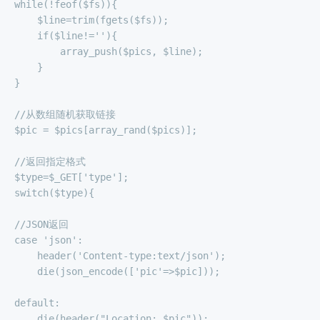
while(!feof($fs)){
    $line=trim(fgets($fs));
    if($line!=''){
        array_push($pics, $line);
    }
}
//从数组随机获取链接
$pic = $pics[array_rand($pics)];
//返回指定格式
$type=$_GET['type'];
switch($type){
//JSON返回
case 'json':
    header('Content-type:text/json');
    die(json_encode(['pic'=>$pic]));
default:
    die(header("Location: $pic"));