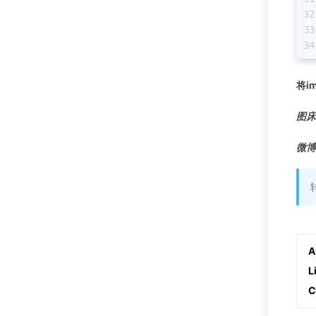
将i
图床
微博
A
L
C