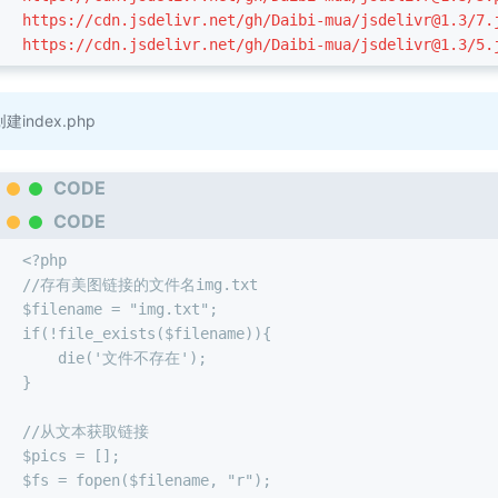
https://cdn.jsdelivr.net/gh/Daibi-mua/
jsdelivr@1.3
/7.
https://cdn.jsdelivr.net/gh/Daibi-mua/
jsdelivr@1.3
/5.
创建index.php
CODE
CODE
<?php
//存有美图链接的文件名img.txt
$filename = "img.txt";
if(!file_exists($filename)){
    die('文件不存在');
}
//从文本获取链接
$pics = [];
$fs = fopen($filename, "r");