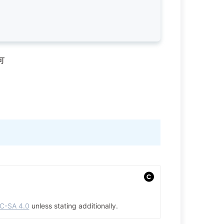
可
C-SA 4.0
unless stating additionally.