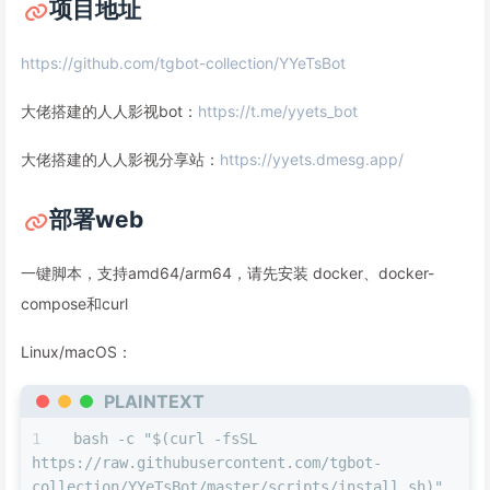
项目地址
https://github.com/tgbot-collection/YYeTsBot
大佬搭建的人人影视bot：
https://t.me/yyets_bot
大佬搭建的人人影视分享站：
https://yyets.dmesg.app/
部署web
一键脚本，支持amd64/arm64，请先安装 docker、docker-
compose和curl
Linux/macOS：
PLAINTEXT
bash -c "$(curl -fsSL 
https://raw.githubusercontent.com/tgbot-
collection/YYeTsBot/master/scripts/install.sh)"