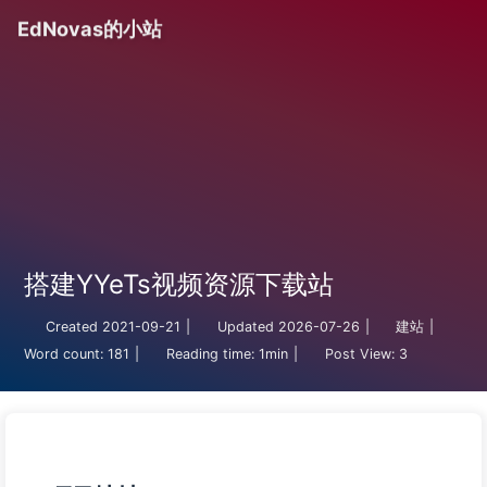
EdNovas的小站
搭建YYeTs视频资源下载站
Created
2021-09-21
|
Updated
2026-07-26
|
建站
|
Word count:
181
|
Reading time:
1min
|
Post View:
3