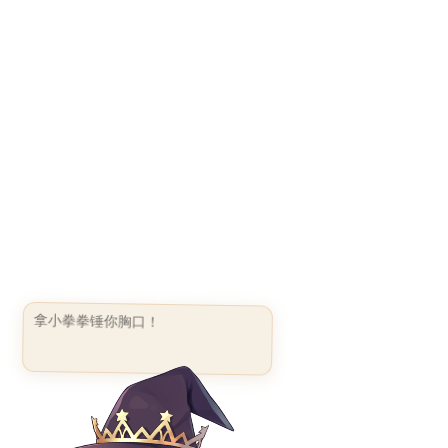
拿小拳拳锤你胸口！