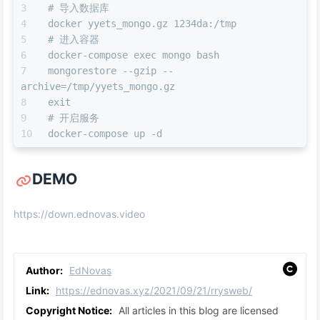
# 导入数据库
docker yyets_mongo.gz 1234da:/tmp
# 进入容器
docker-compose exec mongo bash
mongorestore --gzip --
archive=/tmp/yyets_mongo.gz
exit
# 开启服务
docker-compose up -d
DEMO
https://down.ednovas.video
Author:
EdNovas
Link:
https://ednovas.xyz/2021/09/21/rrysweb/
Copyright Notice:
All articles in this blog are licensed