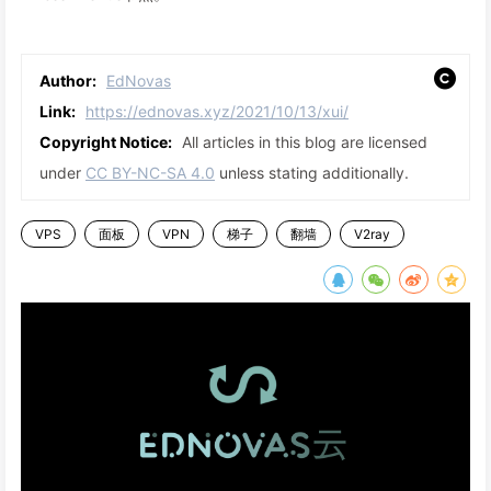
Author:
EdNovas
Link:
https://ednovas.xyz/2021/10/13/xui/
Copyright Notice:
All articles in this blog are licensed
under
CC BY-NC-SA 4.0
unless stating additionally.
VPS
面板
VPN
梯子
翻墙
V2ray