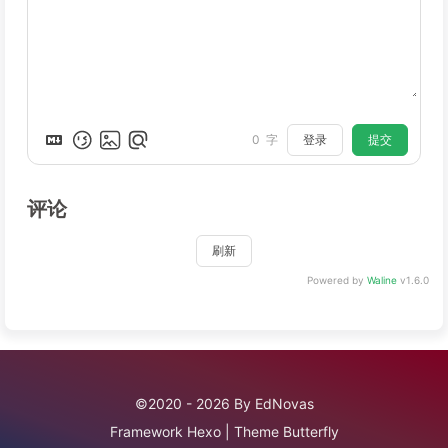
登录
提交
0
字
评论
刷新
Powered by
Waline
v1.6.0
©2020 - 2026 By EdNovas
Framework
Hexo
|
Theme
Butterfly