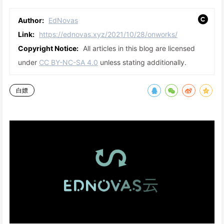
Author:
EdNovas
Link:
https://ednovas.xyz/2021/10/28/onworks/
Copyright Notice:
All articles in this blog are licensed
under
CC BY-NC-SA 4.0
unless stating additionally.
白嫖