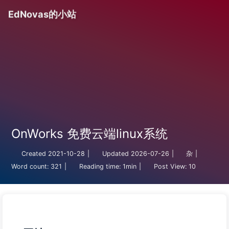
EdNovas的小站
OnWorks 免费云端linux系统
Created
2021-10-28
|
Updated
2026-07-26
|
杂
|
Word count:
321
|
Reading time:
1min
|
Post View:
10