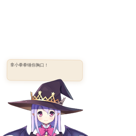
拿小拳拳锤你胸口！