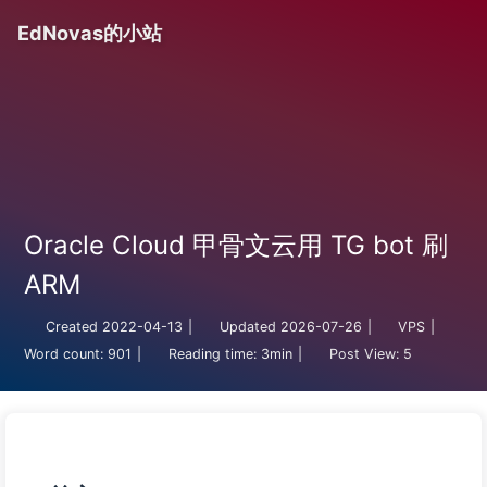
EdNovas的小站
Oracle Cloud 甲骨文云用 TG bot 刷
ARM
Created
2022-04-13
|
Updated
2026-07-26
|
VPS
|
Word count:
901
|
Reading time:
3min
|
Post View:
5