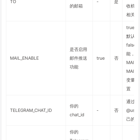
TO
-
是
的邮箱
收机器
相关邮
true
默认启
fal
是否启用
能，则
MAIL_ENABLE
邮件推送
true
否
MAIL
功能
MAIL
变量变
置
通过发送
你的
TELEGRAM_CHAT_ID
-
否
@use
chat_id
己的id
你的