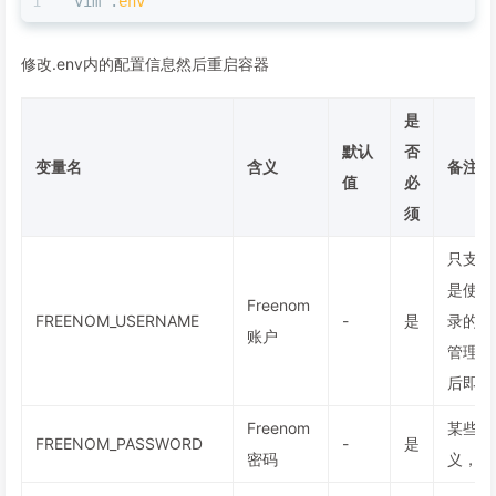
vim .
env
修改.env内的配置信息然后重启容器
是
默认
否
变量名
含义
备注
值
必
须
只支持
是使用
Freenom
FREENOM_USERNAME
-
是
录的用户
账户
管理页
后即可
Freenom
某些特
FREENOM_PASSWORD
-
是
密码
义，详