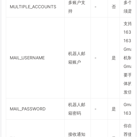
多账户支
多个账
MULTIPLE_ACCOUNTS
-
否
持
须是“<
支持G
163
163
Gma
机器人邮
MAIL_USERNAME
-
是
机制，
箱账户
Gmai
要手动
体的配
发信邮
机器人邮
Gma
MAIL_PASSWORD
-
是
箱密码
163
你自己
接收通知
荐使用