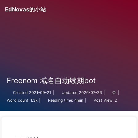
EdNovas的小站
Freenom 域名自动续期bot
Created
2021-09-21
|
Updated
2026-07-26
|
杂
|
Word count:
1.3k
|
Reading time:
4min
|
Post View:
2