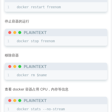
docker restart freenom
停止容器的运行
PLAINTEXT
docker stop freenom
移除容器
PLAINTEXT
docker rm $name
查看 docker 容器占用 CPU，内存等信息
PLAINTEXT
docker stats --no-stream