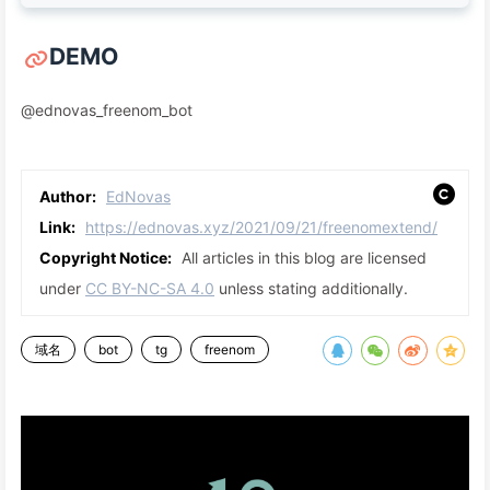
DEMO
@ednovas_freenom_bot
Author:
EdNovas
Link:
https://ednovas.xyz/2021/09/21/freenomextend/
Copyright Notice:
All articles in this blog are licensed
under
CC BY-NC-SA 4.0
unless stating additionally.
域名
bot
tg
freenom