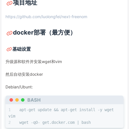
项目地址
https://github.com/luolongfei/next-freenom
docker部署（最方便）
基础设置
升级源和软件并安装wget和vim
然后自动安装docker
Debian/Ubunt:
BASH
apt-get update && apt-get install -y wget 
vim
wget -qO- get.docker.com | bash