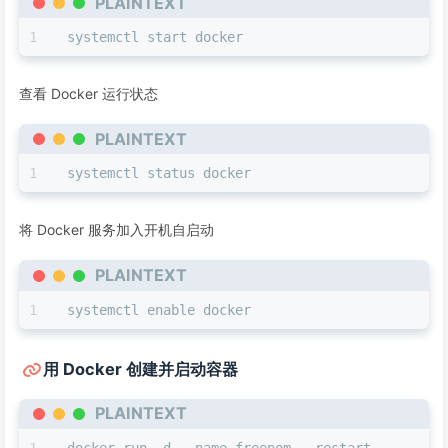
PLAINTEXT
systemctl start docker
查看 Docker 运行状态
PLAINTEXT
systemctl status docker
将 Docker 服务加入开机自启动
PLAINTEXT
systemctl enable docker
用 Docker 创建并启动容器
PLAINTEXT
docker run -d --name freenom --restart 