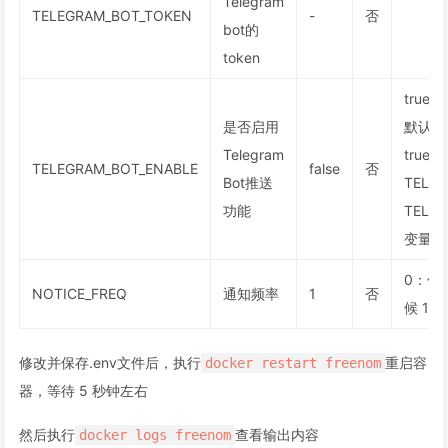
Telegram
TELEGRAM_BOT_TOKEN
-
否
bot的
token
true
是否启用
默认不
Telegram
tru
TELEGRAM_BOT_ENABLE
false
否
Bot推送
TELEG
功能
TELE
变量
0：仅
NOTICE_FREQ
通知频率
1
否
候 1
修改并保存.env文件后，执行
重启容
docker restart freenom
器，等待 5 秒钟左右
然后执行
查看输出内容
docker logs freenom