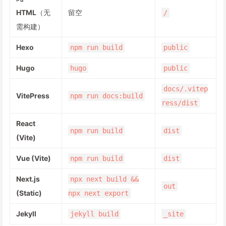
HTML
（无
留空
/
需构建）
Hexo
npm run build
public
Hugo
hugo
public
docs/.vitep
VitePress
npm run docs:build
ress/dist
React
npm run build
dist
(Vite)
Vue (Vite)
npm run build
dist
Next.js
npx next build &&
out
(Static)
npx next export
Jekyll
jekyll build
_site