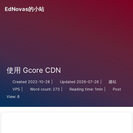
EdNovas的小站
使用 Gcore CDN
Created
2022-10-28
|
Updated
2026-07-26
|
建站
VPS
|
Word count:
273
|
Reading time:
1min
|
Post
View:
8