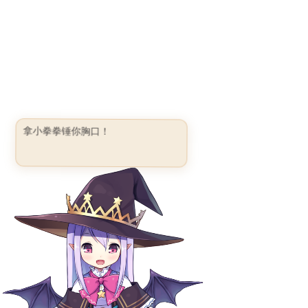
拿小拳拳锤你胸口！