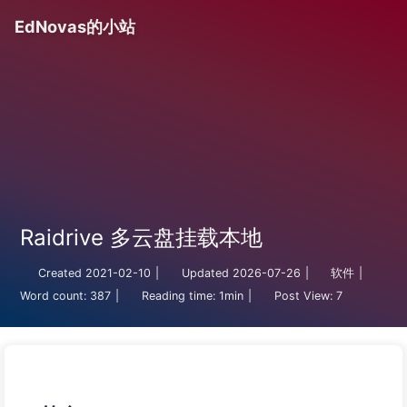
EdNovas的小站
Raidrive 多云盘挂载本地
Created
2021-02-10
|
Updated
2026-07-26
|
软件
|
Word count:
387
|
Reading time:
1min
|
Post View:
7