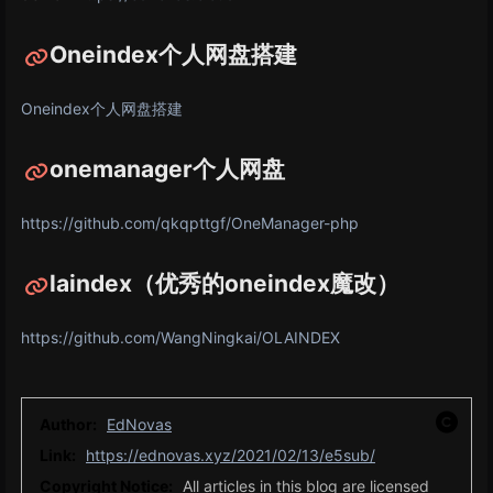
Oneindex个人网盘搭建
Oneindex个人网盘搭建
onemanager个人网盘
https://github.com/qkqpttgf/OneManager-php
laindex（优秀的oneindex魔改）
https://github.com/WangNingkai/OLAINDEX
Author:
EdNovas
Link:
https://ednovas.xyz/2021/02/13/e5sub/
Copyright Notice:
All articles in this blog are licensed