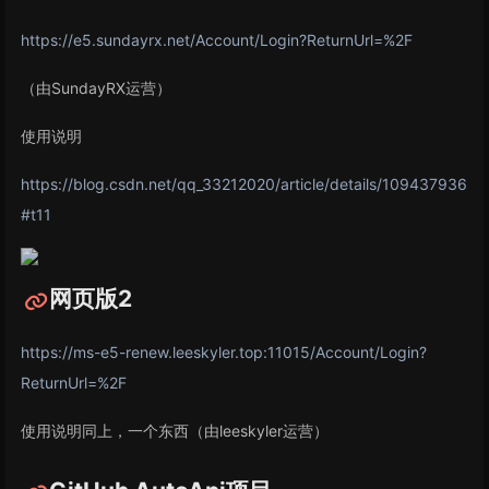
https://e5.sundayrx.net/Account/Login?ReturnUrl=%2F
（由SundayRX运营）
使用说明
https://blog.csdn.net/qq_33212020/article/details/109437936
#t11
网页版2
https://ms-e5-renew.leeskyler.top:11015/Account/Login?
ReturnUrl=%2F
使用说明同上，一个东西（由leeskyler运营）