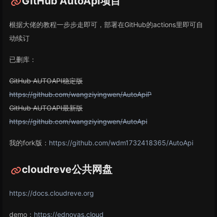
GitHub AutoApi项目
根据大佬的教程一步步走即可，部署在GitHub的actions里即可自
动续订
已删库：
GitHub AUTOAPI稳定版
https://github.com/wangziyingwen/AutoApiP
GitHub AUTOAPI最新版
https://github.com/wangziyingwen/AutoApi
我的fork版：
https://github.com/wdm1732418365/AutoApi
cloudreve公共网盘
https://docs.cloudreve.org
demo：
https://ednovas.cloud