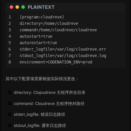
PLAINTEXT
[program:cloudreve]
directory=/home/cloudreve
command=/home/cloudreve/cloudreve
autostart=true
autorestart=true
stderr_logfile=/var/log/cloudreve.err
stdout_logfile=/var/log/cloudreve.log
environment=CODENATION_ENV=prod
其中以下配置项需要根据实际情况更改：
directory: Clopudreve 主程序所在目录
command: Cloudreve 主程序绝对路径
stderr_logfile: 错误日志路径
stdout_logfile: 通常日志路径