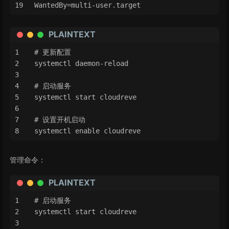
WantedBy=multi-user.target
PLAINTEXT
# 更新配置
systemctl daemon-reload
# 启动服务
systemctl start cloudreve
# 设置开机启动
systemctl enable cloudreve
管理命令：
PLAINTEXT
# 启动服务
systemctl start cloudreve