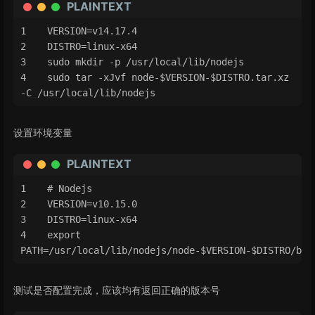
PLAINTEXT
VERSION=v14.17.4
DISTRO=linux-x64
sudo mkdir -p /usr/local/lib/nodejs
sudo tar -xJvf node-$VERSION-$DISTRO.tar.xz 
-C /usr/local/lib/nodejs 
设置环境变量
PLAINTEXT
# Nodejs
VERSION=v10.15.0
DISTRO=linux-x64
export 
PATH=/usr/local/lib/nodejs/node-$VERSION-$DISTRO/bin
测试是否配置完成，应该均有返回正确的版本号