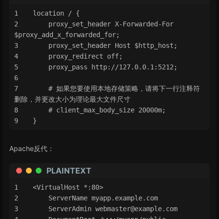
location / {
    proxy_set_header X-Forwarded-For 
$proxy_add_x_forwarded_for;
    proxy_set_header Host $http_host;
    proxy_redirect off;
    proxy_pass http://127.0.0.1:5212;
    # 如果您要使用本地存储策略，请将下一行注释符
删除，并更改大小为理论最大文件尺寸
    # client_max_body_size 20000m;
}
Apache反代：
PLAINTEXT
<VirtualHost *:80>
    ServerName myapp.example.com
    ServerAdmin 
webmaster@example.com