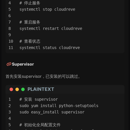
# 停止服务
systemctl stop cloudreve
# 重启服务
systemctl restart cloudreve
# 查看状态
systemctl status cloudreve
Supervisor
首先安装supervisor，已安装的可以跳过。
PLAINTEXT
# 安装 supervisor
sudo yum install python-setuptools
sudo easy_install supervisor
# 初始化全局配置文件