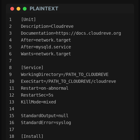
PLAINTEXT
[Unit]
Description=Cloudreve
Documentation=https://docs.cloudreve.org
After=network.target
After=mysqld.service
Wants=network.target
[Service]
WorkingDirectory=/PATH_TO_CLOUDREVE
ExecStart=/PATH_TO_CLOUDREVE/cloudreve
Restart=on-abnormal
RestartSec=5s
KillMode=mixed
StandardOutput=null
StandardError=syslog
[Install]