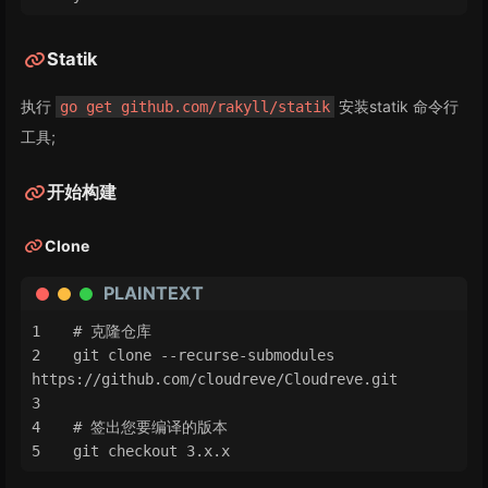
Statik
执行
安装statik 命令行
go get github.com/rakyll/statik
工具;
开始构建
Clone
PLAINTEXT
# 克隆仓库
git clone --recurse-submodules 
https://github.com/cloudreve/Cloudreve.git
# 签出您要编译的版本
git checkout 3.x.x