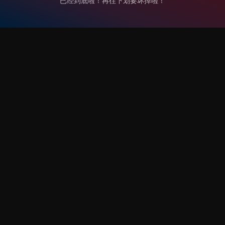
已经到底啦！再往下划要坏掉啦！