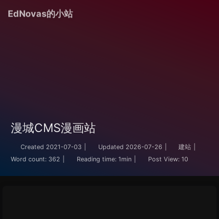
EdNovas的小站
漫城CMS漫画站
Created
2021-07-03
|
Updated
2026-07-26
|
建站
|
Word count:
362
|
Reading time:
1min
|
Post View:
10