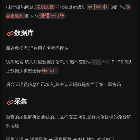
(由于编码问题,
可能会显示成如
的乱码,
说明文档
╦╡├ў╬─╡╡
伪
显示为
)
静态规则
╬▒╛▓╠м╣ц╘Є
数据库
新建数据库,记住用户名密码库名
访问域名,填入对应数据库信息,前缀不变默认
即可,PHP5.6以
mc_
上数据库类型选择
Mysqli
后台管理员信息自己填入,其中认证码就是相当于第二重密码
采集
自带的采集解析是要钱的,而且不便宜,可以选择大佬提供的免费解
析地址
采集管理 -> 漫画采集 -> 采集配置 -> 解析地址 改成如下