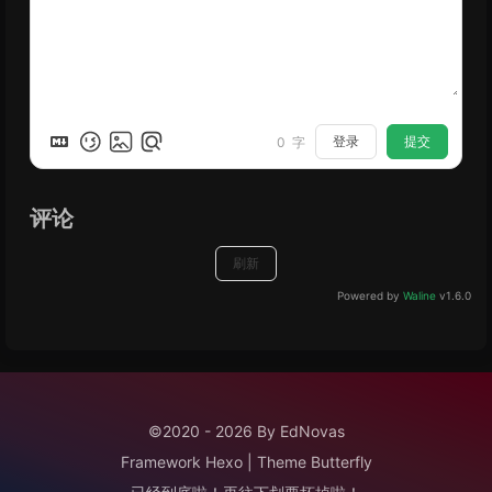
登录
提交
0
字
评论
刷新
Powered by
Waline
v1.6.0
©2020 - 2026 By EdNovas
Framework
Hexo
|
Theme
Butterfly