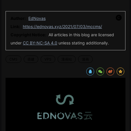
Author:
EdNovas
Link:
https://ednovas.xyz/2021/07/03/mccms/
Copyright Notice:
All articles in this blog are licensed
under
CC BY-NC-SA 4.0
unless stating additionally.
CMS
搭建
VPS
漫画站
漫画