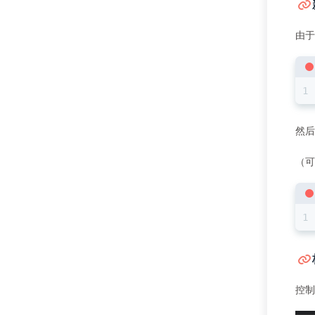
由于
然后
（可
控制