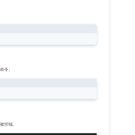
命令。
被控端。