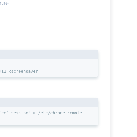
pute-
x11 xscreensaver
fce4-session" > /etc/chrome-remote-