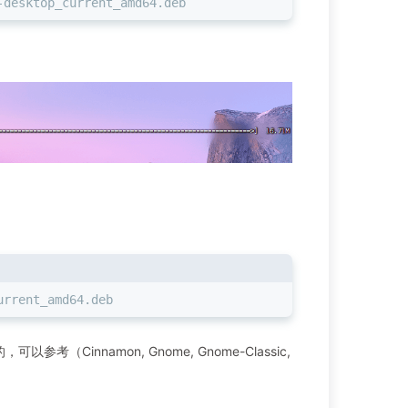
-desktop_current_amd64.deb
urrent_amd64.deb
innamon, Gnome, Gnome-Classic,