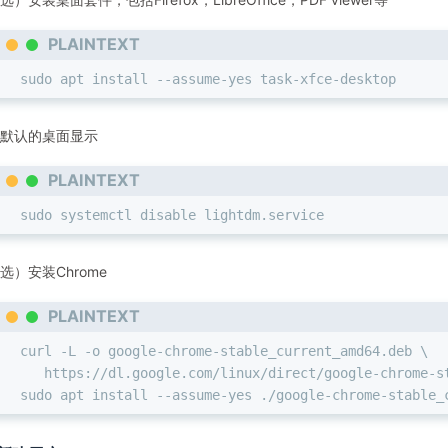
PLAINTEXT
sudo apt install --assume-yes task-xfce-desktop
默认的桌面显示
PLAINTEXT
sudo systemctl disable lightdm.service
选）安装Chrome
PLAINTEXT
curl -L -o google-chrome-stable_current_amd64.deb \
   https://dl.google.com/linux/direct/google-chrome-s
sudo apt install --assume-yes ./google-chrome-stable_