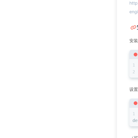
htt
eng
安装
设置
de
（可选