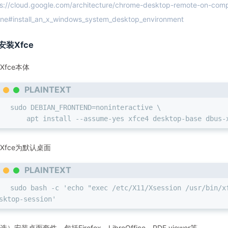
ps://cloud.google.com/architecture/chrome-desktop-remote-on-com
ine#install_an_x_windows_system_desktop_environment
安装Xfce
Xfce本体
PLAINTEXT
sudo DEBIAN_FRONTEND=noninteractive \
    apt install --assume-yes xfce4 desktop-base dbus-
Xfce为默认桌面
PLAINTEXT
sudo bash -c 'echo "exec /etc/X11/Xsession /usr/bin/x
sktop-session'
）安装桌面套件，包括Firefox，LibreOffice，PDF viewer等