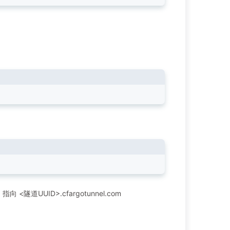
 <隧道UUID>.cfargotunnel.com