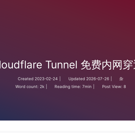
loudflare Tunnel 免费内网
Created
2023-02-24
|
Updated
2026-07-26
|
杂
Word count:
2k
|
Reading time:
7min
|
Post View:
8