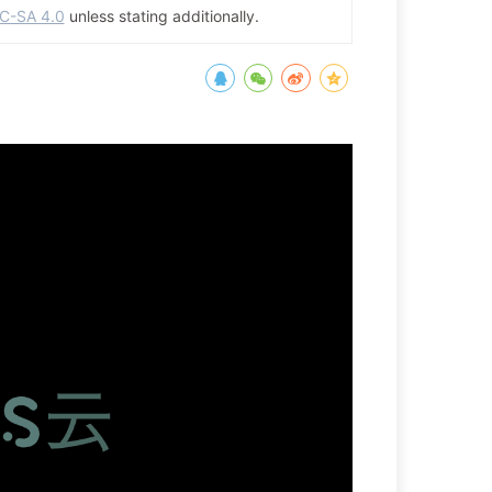
C-SA 4.0
unless stating additionally.