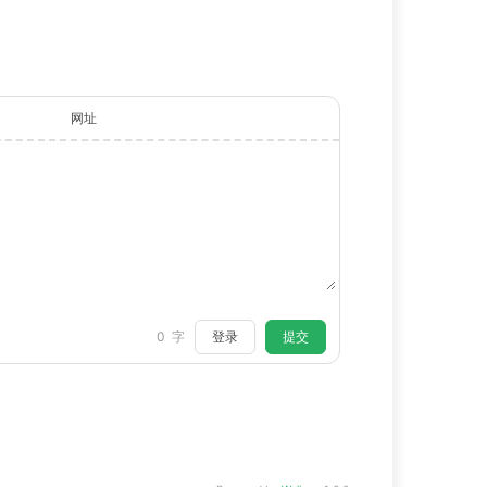
网址
登录
提交
0
字