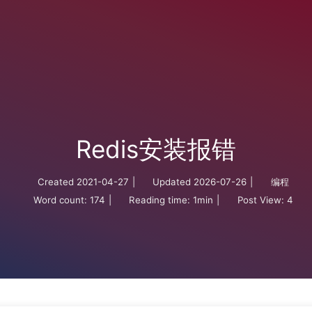
Redis安装报错
Created
2021-04-27
|
Updated
2026-07-26
|
编程
Word count:
174
|
Reading time:
1min
|
Post View:
4