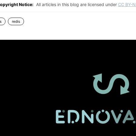
opyright Notice:
All articles in this blog are licensed under
CC BY-N
s
redis