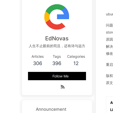
ubu
问题描
stor
EdNovas
原因
人生不止眼前的苟且，还有诗与远方
解决
修改r
Articles
Tags
Categories
306
396
12
重启r
版权
Follow Me
原文
A
Announcement
L