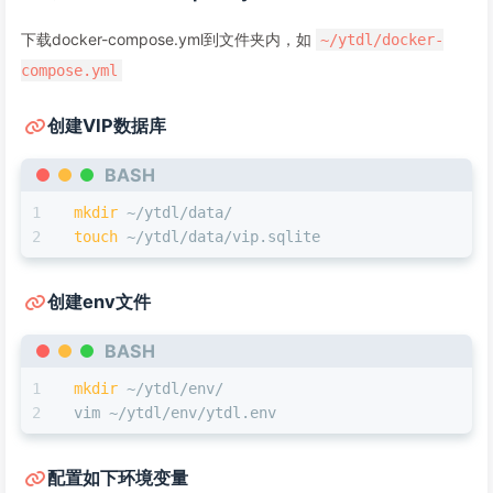
下载docker-compose.yml到文件夹内，如
~/ytdl/docker-
compose.yml
创建VIP数据库
BASH
mkdir
 ~/ytdl/data/
touch
 ~/ytdl/data/vip.sqlite
创建env文件
BASH
mkdir
 ~/ytdl/env/
vim ~/ytdl/env/ytdl.env
配置如下环境变量