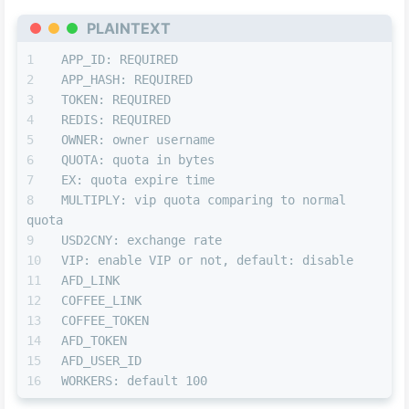
PLAINTEXT
APP_ID: REQUIRED
APP_HASH: REQUIRED
TOKEN: REQUIRED
REDIS: REQUIRED
OWNER: owner username
QUOTA: quota in bytes
EX: quota expire time
MULTIPLY: vip quota comparing to normal 
quota
USD2CNY: exchange rate
VIP: enable VIP or not, default: disable
AFD_LINK
COFFEE_LINK
COFFEE_TOKEN
AFD_TOKEN
AFD_USER_ID
WORKERS: default 100