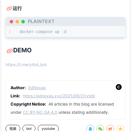
运行
PLAINTEXT
docker-compose up -d
DEMO
https://t.me/ytbd_bot
Author:
EdNovas
Link:
https://ednovas.xyz/2021/09/21/ytdl/
Copyright Notice:
All articles in this blog are licensed
under
CC BY-NC-SA 4.0
unless stating additionally.
视频
bot
youtube