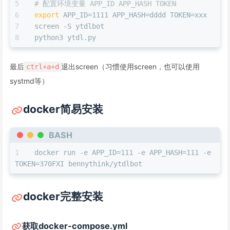
# 配置环境变量 APP_ID APP_HASH TOKEN
export
 APP_ID=1111 APP_HASH=dddd TOKEN=xxx
screen -S ytdlbot
python3 ytdl.py
最后
退出screen（习惯使用screen，也可以使用
ctrl+a+d
systmd等）
docker简易安装
BASH
docker run -e APP_ID=111 -e APP_HASH=111 -e 
TOKEN=370FXI bennythink/ytdlbot
docker完整安装
获取docker-compose.yml