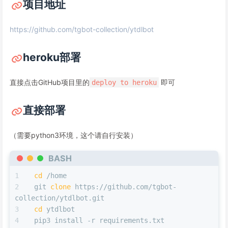
项目地址
https://github.com/tgbot-collection/ytdlbot
heroku部署
直接点击GitHub项目里的
即可
deploy to heroku
直接部署
（需要python3环境，这个请自行安装）
BASH
cd
 /home
git 
clone
 https://github.com/tgbot-
collection/ytdlbot.git
cd
 ytdlbot
pip3 install -r requirements.txt