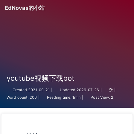
EdNovas的小站
youtube视频下载bot
Created
2021-09-21
|
Updated
2026-07-26
|
杂
|
Word count:
206
|
Reading time:
1min
|
Post View:
2